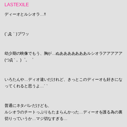
LASTEXILE
ディーオとルシオラ…!!
(´;Д;｀)ブワッ
幼少期の映像でもう、胸が…ぬあああああああルシオラアアアアア
(つД｀。)゜。゜
いろたんや…ディオ違いだけれど、きっとこのディーオも好きにな
ってくれると思うよ…´｀
普通にネタバレだけども、
ルシオラのチートっぷりもたまらんかった…ディーオを護る為の裏
切りっていうか…マジ切なすぎる…