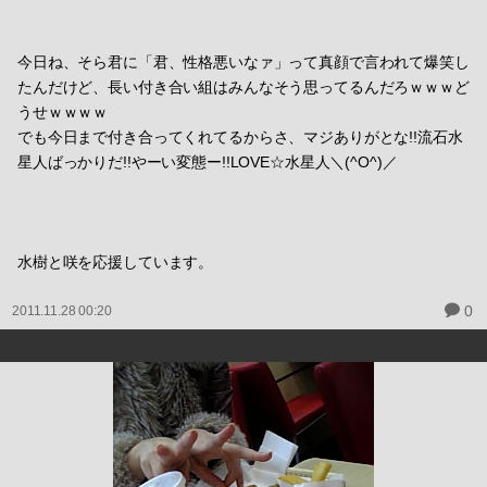
今日ね、そら君に「君、性格悪いなァ」って真顔で言われて爆笑し
たんだけど、長い付き合い組はみんなそう思ってるんだろｗｗｗど
うせｗｗｗｗ
でも今日まで付き合ってくれてるからさ、マジありがとな!!流石水
星人ばっかりだ!!やーい変態ー!!LOVE☆水星人＼(^O^)／
水樹と咲を応援しています。
0
2011.11.28 00:20