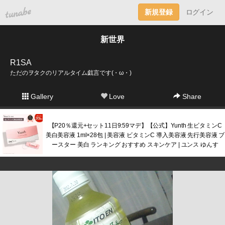
tuna.be
新規登録
ログイン
新世界
R1SA
ただのヲタクのリアルタイム戯言です(・ω・)
Gallery
Love
Share
【P20％還元+セット11日9:59マデ】【公式】Yunth 生ビタミンC
美白美容液 1ml×28包 | 美容液 ビタミンC 導入美容液 先行美容液 ブ
ースター 美白 ランキング おすすめ スキンケア | ユンス ゆんす