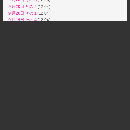
９月20日 その２
(12.04)
９月20日 その１
(12.04)
９月19日 その４
(12.04)
９月19日 その３
(12.04)
９月19日 その２
(12.03)
９月19日 その１
(12.03)
月別エントリー
ブログトップ
【P20％還元+セット11日9:59マデ】【公式】Yunth 生ビタミンC
美白美容液 1ml×28包 | 美容液 ビタミンC 導入美容液 先行美容液 ブ
ースター 美白 ランキング おすすめ スキンケア | ユンス ゆんす
tuna.be