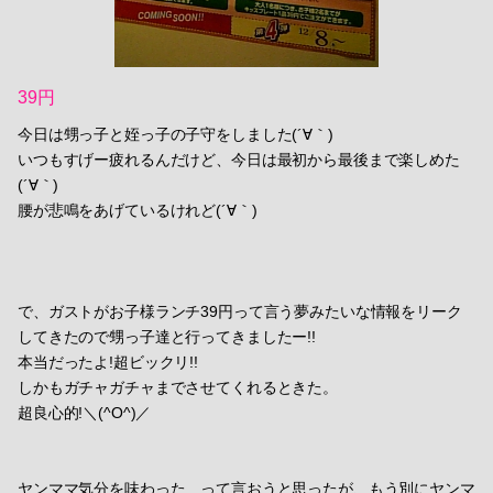
39円
今日は甥っ子と姪っ子の子守をしました(´∀｀)
いつもすげー疲れるんだけど、今日は最初から最後まで楽しめた
(´∀｀)
腰が悲鳴をあげているけれど(´∀｀)
で、ガストがお子様ランチ39円って言う夢みたいな情報をリーク
してきたので甥っ子達と行ってきましたー!!
本当だったよ!超ビックリ!!
しかもガチャガチャまでさせてくれるときた。
超良心的!＼(^O^)／
ヤンママ気分を味わった…って言おうと思ったが、もう別にヤンマ