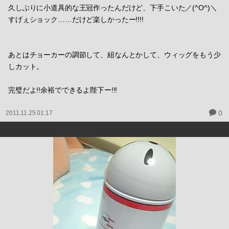
久しぶりに小道具的な王冠作ったんだけど、下手こいた／(^O^)＼
すげぇショック……だけど楽しかったー!!!!
あとはチョーカーの調節して、紐なんとかして、ウィッグをもう少
しカット。
完璧だよ!!余裕でできるよ陛下ー!!!
0
2011.11.25 01:17