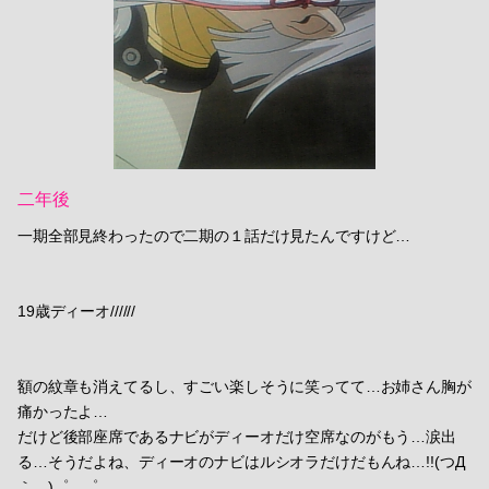
二年後
一期全部見終わったので二期の１話だけ見たんですけど…
19歳ディーオ//////
額の紋章も消えてるし、すごい楽しそうに笑ってて…お姉さん胸が
痛かったよ…
だけど後部座席であるナビがディーオだけ空席なのがもう…涙出
る…そうだよね、ディーオのナビはルシオラだけだもんね…!!(つД
｀。)゜。゜