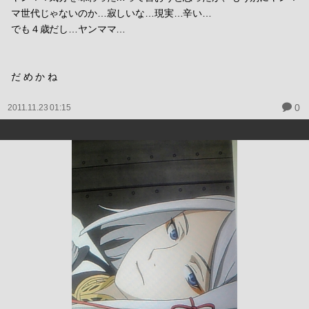
マ世代じゃないのか…寂しいな…現実…辛い…
でも４歳だし…ヤンママ…
だ め か ね
0
2011.11.23 01:15