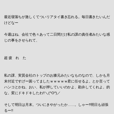
最近寝落ちが激しくてついリアタイ書き忘れる。毎日書きたいんだ
けどなー
今週はね、会社で色々あって二日間だけ私の課の責任者みたいな感
じの事をさせられて、
超 疲 れ た
私の課、実質会社のトップのお膝元みたいなものなので、しかも月
末付近ですげー困ってましたｗｗｗｗｗ君に任せるよ。とか言って
ハンコとかね、おい、私が押していいのかよ、勘弁してくれよ。的
な。変にドキドキしたわ!!＼(^O^)／
そして明日は月末。ついにきやがったか……。しゃー!!明日も頑張
るー!!