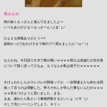
痛み止め
例の如くもっさんと遊んできましたよー
いつもありがとなーもっさーん＼(´Д｀)／
ひよえも情報ありがとうー!!
超助かった!!おかげさまで例のブツ買えました(∩＾ω＾∩)
なんかね、今日語りすぎて喉が痛いｗｗｗｗ萌えは勿論だが自分達
について熱く語ってだなぁ、もうなんか私は迷子だｗｗｗｗｗｗ
すげぇわたしらがスレスレの関係ってか、一歩間違えたら終わる関
係って言うのは理解した。寧ろそれしか学んだ事ないんだがｗｗｗ
ｗｗ気をつけようと思いました、まる。
まあ、疲れたら私という毒物摂取するといいよヽ(´∀｀)ノ
そして共にバーニングしよう。キリッ