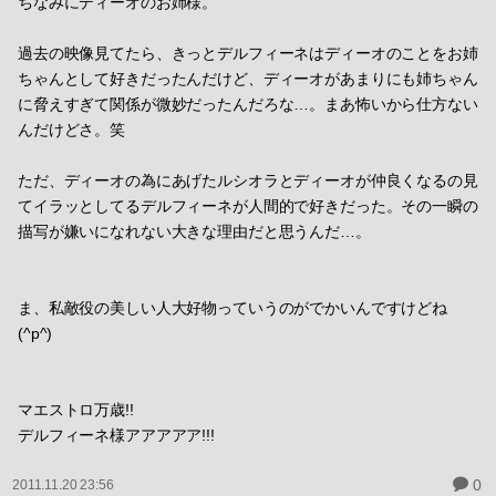
ちなみにディーオのお姉様。
過去の映像見てたら、きっとデルフィーネはディーオのことをお姉
ちゃんとして好きだったんだけど、ディーオがあまりにも姉ちゃん
に脅えすぎて関係が微妙だったんだろな…。まあ怖いから仕方ない
んだけどさ。笑
ただ、ディーオの為にあげたルシオラとディーオが仲良くなるの見
てイラッとしてるデルフィーネが人間的で好きだった。その一瞬の
描写が嫌いになれない大きな理由だと思うんだ…。
ま、私敵役の美しい人大好物っていうのがでかいんですけどね
(^p^)
マエストロ万歳!!
デルフィーネ様アアアアア!!!
0
2011.11.20 23:56