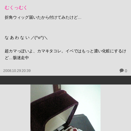
むくっむく
折角ウィッグ届いたから付けてみたけど…
な あ わ な い ／(^o^)＼
超カマっぽいよ、カマキタコレ。イベではもっと濃い化粧にするけ
ど…骸迷走中
0
2008.10.29 20:39