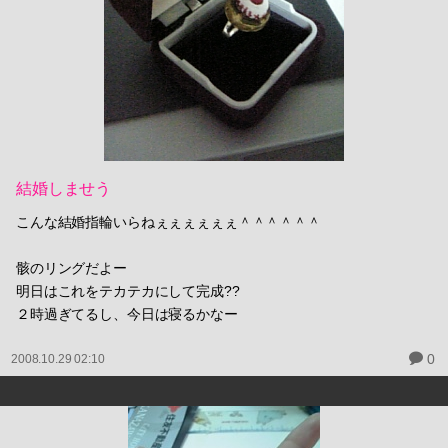
結婚しませう
こんな結婚指輪いらねぇぇぇぇぇぇ＾＾＾＾＾＾
骸のリングだよー
明日はこれをテカテカにして完成??
２時過ぎてるし、今日は寝るかなー
0
2008.10.29 02:10