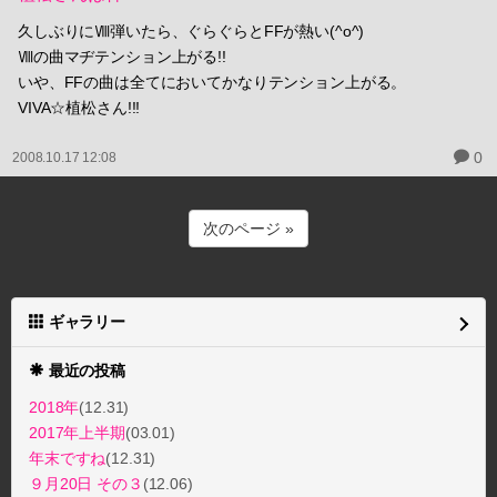
久しぶりにⅧ弾いたら、ぐらぐらとFFが熱い(^o^)
Ⅷの曲マヂテンション上がる!!
いや、FFの曲は全てにおいてかなりテンション上がる。
VIVA☆植松さん!!!
0
2008.10.17 12:08
次のページ »
ギャラリー
最近の投稿
2018年
(12.31)
2017年上半期
(03.01)
年末ですね
(12.31)
９月20日 その３
(12.06)