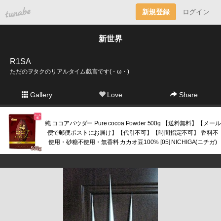
tuna.be
新規登録
ログイン
新世界
R1SA
ただのヲタクのリアルタイム戯言です(・ω・)
Gallery
Love
Share
純 ココアパウダー Pure cocoa Powder 500g 【送料無料】【メール
便で郵便ポストにお届け】【代引不可】【時間指定不可】 香料不
使用・砂糖不使用・無香料 カカオ豆100% [05] NICHIGA(ニチガ)