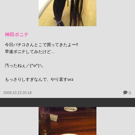
神田ポニテ
今日パチコさんとこで買ってきたよー!!
早速ポニテしてみたけど…
汚ったねぇ／(^o^)＼
もっさりしすぎなんで、やり直すorz
0
2008.10.22 20:18