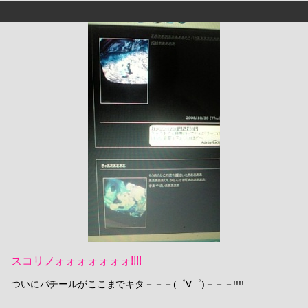
スコリノォォォォォォォ!!!!
ついにパチールがここまでキタ－－－(゜∀゜)－－－!!!!